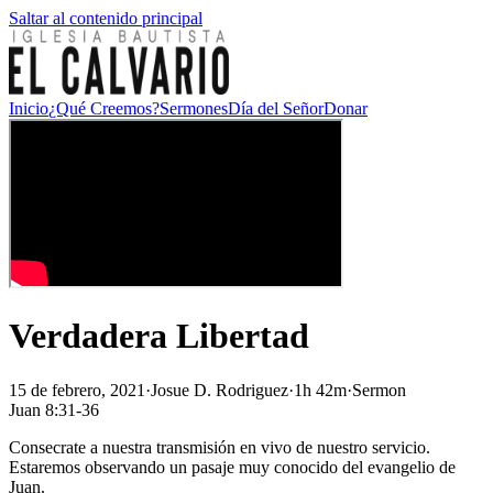
Saltar al contenido principal
Inicio
¿Qué Creemos?
Sermones
Día del Señor
Donar
Verdadera Libertad
15 de febrero, 2021
·
Josue D. Rodriguez
·
1h 42m
·
Sermon
Juan 8:31-36
Consecrate a nuestra transmisión en vivo de nuestro servicio.
Estaremos observando un pasaje muy conocido del evangelio de
Juan.