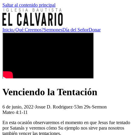
Saltar al contenido principal
Inicio
¿Qué Creemos?
Sermones
Día del Señor
Donar
Venciendo la Tentación
6 de junio, 2022
·
Josue D. Rodriguez
·
53m 29s
·
Sermon
Mateo 4:1-11
En esta ocasión observaremos el momento en que Jesus fue tentado
por Satanás y veremos cómo Su ejemplo nos sirve para nosotros
también vencer las tentaciones.