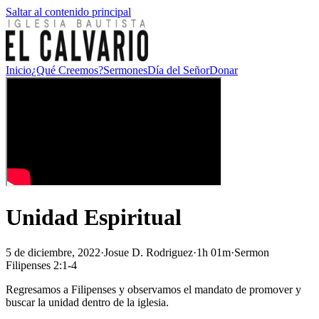
Saltar al contenido principal
Inicio
¿Qué Creemos?
Sermones
Día del Señor
Donar
Unidad Espiritual
5 de diciembre, 2022
·
Josue D. Rodriguez
·
1h 01m
·
Sermon
Filipenses 2:1-4
Regresamos a Filipenses y observamos el mandato de promover y
buscar la unidad dentro de la iglesia.