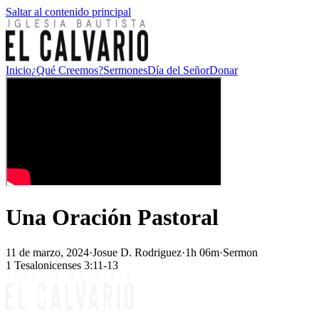
Saltar al contenido principal
Inicio
¿Qué Creemos?
Sermones
Día del Señor
Donar
Una Oración Pastoral
11 de marzo, 2024
·
Josue D. Rodriguez
·
1h 06m
·
Sermon
1 Tesalonicenses 3:11-13