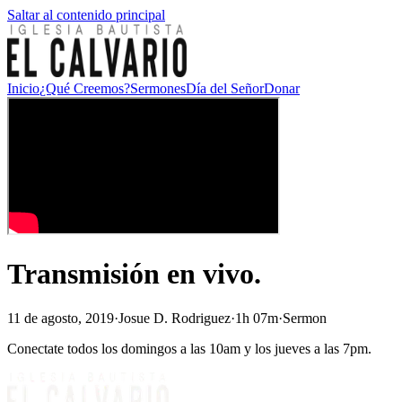
Saltar al contenido principal
Inicio
¿Qué Creemos?
Sermones
Día del Señor
Donar
Transmisión en vivo.
11 de agosto, 2019
·
Josue D. Rodriguez
·
1h 07m
·
Sermon
Conectate todos los domingos a las 10am y los jueves a las 7pm.