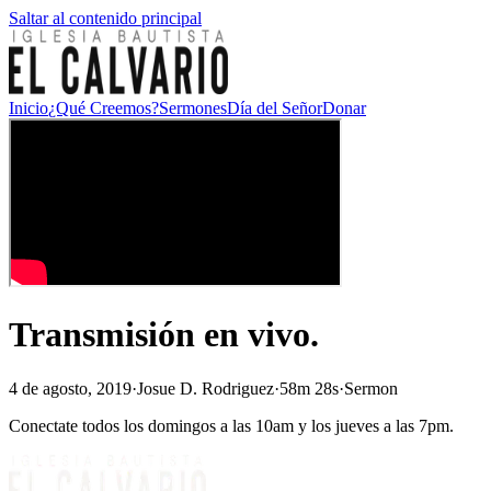
Saltar al contenido principal
Inicio
¿Qué Creemos?
Sermones
Día del Señor
Donar
Transmisión en vivo.
4 de agosto, 2019
·
Josue D. Rodriguez
·
58m 28s
·
Sermon
Conectate todos los domingos a las 10am y los jueves a las 7pm.