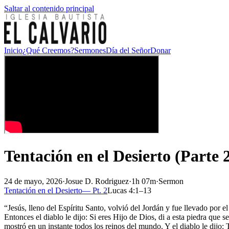
Saltar al contenido principal
Inicio
¿Qué Creemos?
Sermones
Día del Señor
Donar
Tentación en el Desierto (Parte 
24 de mayo, 2026
·
Josue D. Rodriguez
·
1h 07m
·
Sermon
Tentación en el Desierto
— Pt.
2
Lucas 4:1–13
“Jesús, lleno del Espíritu Santo, volvió del Jordán y fue llevado por e
Entonces el diablo le dijo: Si eres Hijo de Dios, di a esta piedra 
mostró en un instante todos los reinos del mundo. Y el diablo le dijo: 