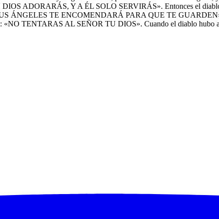
TU DIOS ADORARÁS, Y A ÉL SOLO SERVIRÁS». Entonces el diablo le llev
crito está: “A SUS ÁNGELES TE ENCOMENDARÁ PARA QUE TE GU
: «NO TENTARAS AL SEÑOR TU DIOS». Cuando el diablo hubo acabado