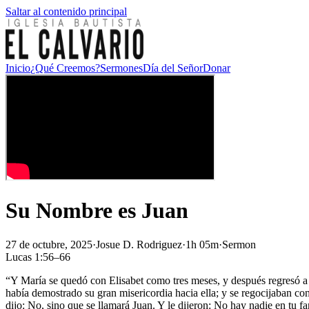
Saltar al contenido principal
Inicio
¿Qué Creemos?
Sermones
Día del Señor
Donar
Su Nombre es Juan
27 de octubre, 2025
·
Josue D. Rodriguez
·
1h 05m
·
Sermon
Lucas 1:56–66
“Y María se quedó con Elisabet como tres meses, y después regresó a 
había demostrado su gran misericordia hacia ella; y se regocijaban con
dijo: No, sino que se llamará Juan. Y le dijeron: No hay nadie en tu f