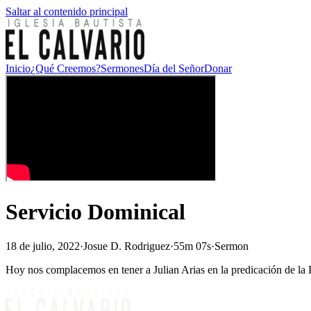
Saltar al contenido principal
Inicio
¿Qué Creemos?
Sermones
Día del Señor
Donar
Servicio Dominical
18 de julio, 2022
·
Josue D. Rodriguez
·
55m 07s
·
Sermon
Hoy nos complacemos en tener a Julian Arias en la predicación de la P