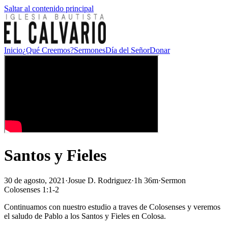
Saltar al contenido principal
Inicio
¿Qué Creemos?
Sermones
Día del Señor
Donar
Santos y Fieles
30 de agosto, 2021
·
Josue D. Rodriguez
·
1h 36m
·
Sermon
Colosenses 1:1-2
Continuamos con nuestro estudio a traves de Colosenses y veremos
el saludo de Pablo a los Santos y Fieles en Colosa.