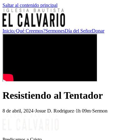
Saltar al contenido principal
Inicio
¿Qué Creemos?
Sermones
Día del Señor
Donar
Resistiendo al Tentador
8 de abril, 2024
·
Josue D. Rodriguez
·
1h 09m
·
Sermon
Predicamos a Cristo