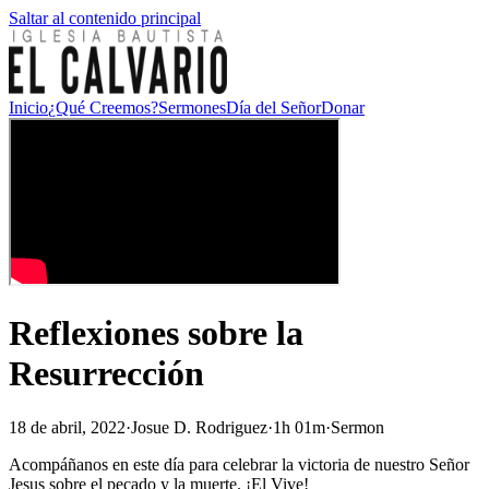
Saltar al contenido principal
Inicio
¿Qué Creemos?
Sermones
Día del Señor
Donar
Reflexiones sobre la
Resurrección
18 de abril, 2022
·
Josue D. Rodriguez
·
1h 01m
·
Sermon
Acompáñanos en este día para celebrar la victoria de nuestro Señor
Jesus sobre el pecado y la muerte. ¡El Vive!