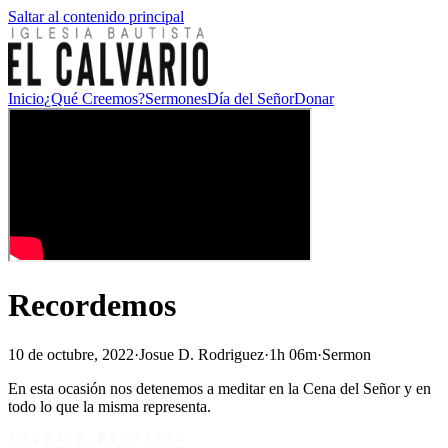
Saltar al contenido principal
Inicio
¿Qué Creemos?
Sermones
Día del Señor
Donar
Recordemos
10 de octubre, 2022
·
Josue D. Rodriguez
·
1h 06m
·
Sermon
En esta ocasión nos detenemos a meditar en la Cena del Señor y en
todo lo que la misma representa.