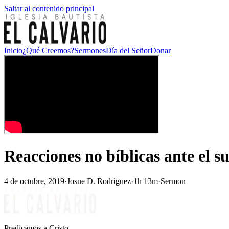
Saltar al contenido principal
Inicio
¿Qué Creemos?
Sermones
Día del Señor
Donar
Reacciones no bíblicas ante el s
4 de octubre, 2019
·
Josue D. Rodriguez
·
1h 13m
·
Sermon
Predicamos a Cristo