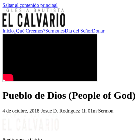
Saltar al contenido principal
Inicio
¿Qué Creemos?
Sermones
Día del Señor
Donar
Pueblo de Dios (People of God)
4 de octubre, 2018
·
Josue D. Rodriguez
·
1h 01m
·
Sermon
Predicamos a Cristo