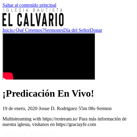
Saltar al contenido principal
Inicio
¿Qué Creemos?
Sermones
Día del Señor
Donar
¡Predicación En Vivo!
19 de enero, 2020
·
Josue D. Rodriguez
·
55m 08s
·
Sermon
Multistreaming with https://restream.io/ Para más información de
nuestra iglesia, visítanos en https://graciayfe.com