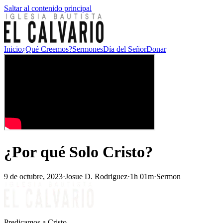
Saltar al contenido principal
Inicio
¿Qué Creemos?
Sermones
Día del Señor
Donar
¿Por qué Solo Cristo?
9 de octubre, 2023
·
Josue D. Rodriguez
·
1h 01m
·
Sermon
Predicamos a Cristo