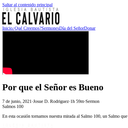
Saltar al contenido principal
Inicio
¿Qué Creemos?
Sermones
Día del Señor
Donar
Por que el Señor es Bueno
7 de junio, 2021
·
Josue D. Rodriguez
·
1h 59m
·
Sermon
Salmos 100
En esta ocasión tornamos nuestra mirada al Salmo 100, un Salmo que 