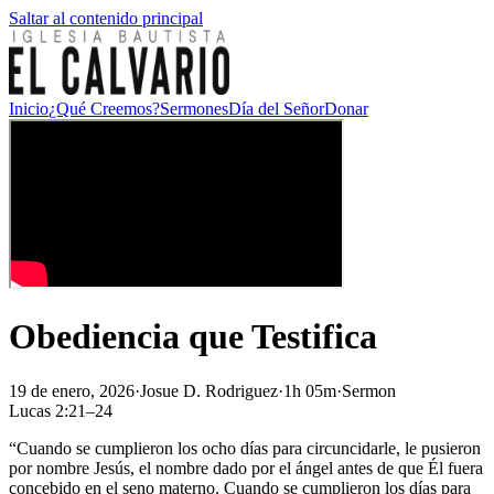
Saltar al contenido principal
Inicio
¿Qué Creemos?
Sermones
Día del Señor
Donar
Obediencia que Testifica
19 de enero, 2026
·
Josue D. Rodriguez
·
1h 05m
·
Sermon
Lucas 2:21–24
“Cuando se cumplieron los ocho días para circuncidarle, le pusieron
por nombre Jesús, el nombre dado por el ángel antes de que Él fuera
concebido en el seno materno. Cuando se cumplieron los días para