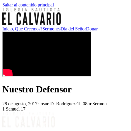
Saltar al contenido principal
Inicio
¿Qué Creemos?
Sermones
Día del Señor
Donar
Nuestro Defensor
28 de agosto, 2017
·
Josue D. Rodriguez
·
1h 08m
·
Sermon
1 Samuel 17