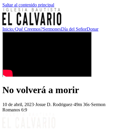
Saltar al contenido principal
Inicio
¿Qué Creemos?
Sermones
Día del Señor
Donar
No volverá a morir
10 de abril, 2023
·
Josue D. Rodriguez
·
49m 36s
·
Sermon
Romanos 6:9