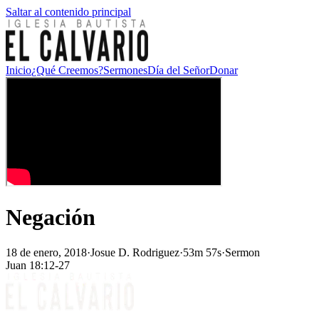
Saltar al contenido principal
Inicio
¿Qué Creemos?
Sermones
Día del Señor
Donar
Negación
18 de enero, 2018
·
Josue D. Rodriguez
·
53m 57s
·
Sermon
Juan 18:12-27