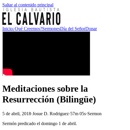
Saltar al contenido principal
Inicio
¿Qué Creemos?
Sermones
Día del Señor
Donar
Meditaciones sobre la
Resurrección (Bilingüe)
5 de abril, 2018
·
Josue D. Rodriguez
·
57m 05s
·
Sermon
Sermón predicado el domingo 1 de abril.