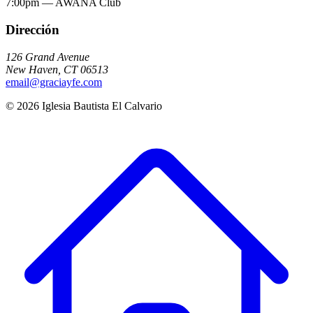
7:00pm
—
AWANA Club
Dirección
126 Grand Avenue
New Haven
,
CT
06513
email@graciayfe.com
©
2026
Iglesia Bautista El Calvario