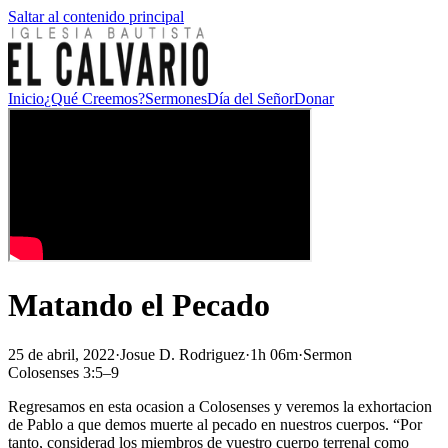
Saltar al contenido principal
Inicio
¿Qué Creemos?
Sermones
Día del Señor
Donar
Matando el Pecado
25 de abril, 2022
·
Josue D. Rodriguez
·
1h 06m
·
Sermon
Colosenses 3:5–9
Regresamos en esta ocasion a Colosenses y veremos la exhortacion
de Pablo a que demos muerte al pecado en nuestros cuerpos. “Por
tanto, considerad los miembros de vuestro cuerpo terrenal como