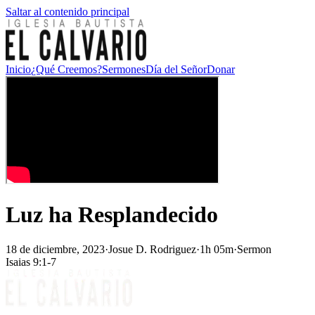
Saltar al contenido principal
Inicio
¿Qué Creemos?
Sermones
Día del Señor
Donar
Luz ha Resplandecido
18 de diciembre, 2023
·
Josue D. Rodriguez
·
1h 05m
·
Sermon
Isaias 9:1-7