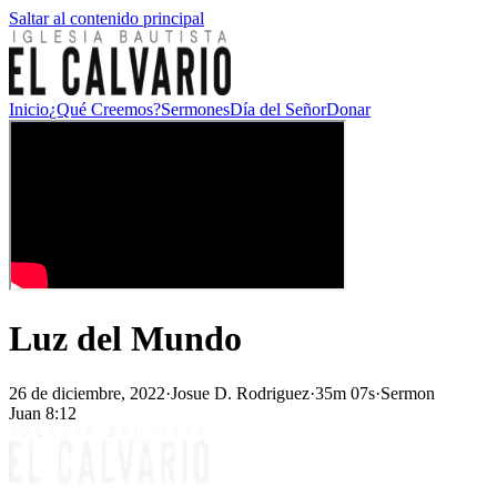
Saltar al contenido principal
Inicio
¿Qué Creemos?
Sermones
Día del Señor
Donar
Luz del Mundo
26 de diciembre, 2022
·
Josue D. Rodriguez
·
35m 07s
·
Sermon
Juan 8:12