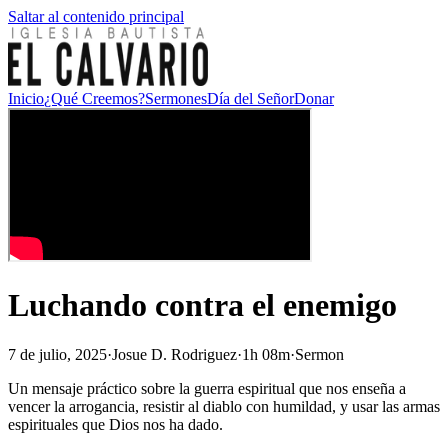
Saltar al contenido principal
Inicio
¿Qué Creemos?
Sermones
Día del Señor
Donar
Luchando contra el enemigo
7 de julio, 2025
·
Josue D. Rodriguez
·
1h 08m
·
Sermon
Un mensaje práctico sobre la guerra espiritual que nos enseña a
vencer la arrogancia, resistir al diablo con humildad, y usar las armas
espirituales que Dios nos ha dado.