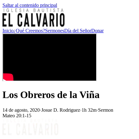
Saltar al contenido principal
Inicio
¿Qué Creemos?
Sermones
Día del Señor
Donar
Los Obreros de la Viña
14 de agosto, 2020
·
Josue D. Rodriguez
·
1h 32m
·
Sermon
Mateo 20:1-15