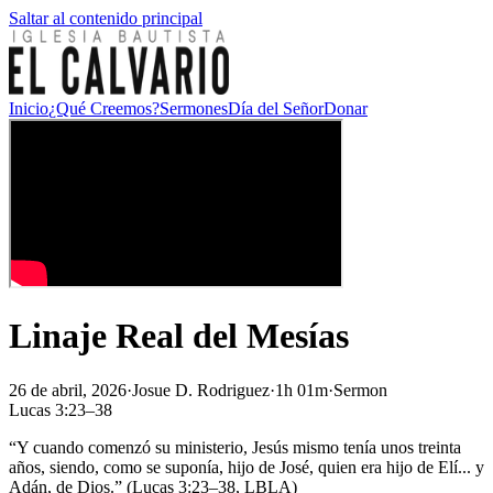
Saltar al contenido principal
Inicio
¿Qué Creemos?
Sermones
Día del Señor
Donar
Linaje Real del Mesías
26 de abril, 2026
·
Josue D. Rodriguez
·
1h 01m
·
Sermon
Lucas 3:23–38
“Y cuando comenzó su ministerio, Jesús mismo tenía unos treinta
años, siendo, como se suponía, hijo de José, quien era hijo de Elí... y
Adán, de Dios.” (Lucas 3:23–38, LBLA)