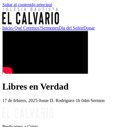
Saltar al contenido principal
Inicio
¿Qué Creemos?
Sermones
Día del Señor
Donar
Libres en Verdad
17 de febrero, 2025
·
Josue D. Rodriguez
·
1h 04m
·
Sermon
Predicamos a Cristo