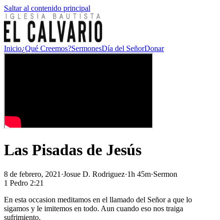
Saltar al contenido principal
Inicio
¿Qué Creemos?
Sermones
Día del Señor
Donar
Las Pisadas de Jesús
8 de febrero, 2021
·
Josue D. Rodriguez
·
1h 45m
·
Sermon
1 Pedro 2:21
En esta occasion meditamos en el llamado del Señor a que lo
sigamos y le imitemos en todo. Aun cuando eso nos traiga
sufrimiento.