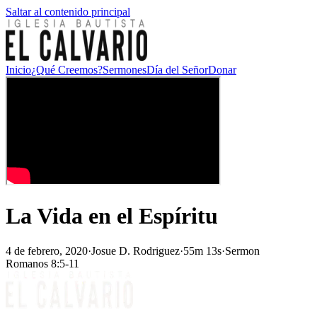
Saltar al contenido principal
Inicio
¿Qué Creemos?
Sermones
Día del Señor
Donar
La Vida en el Espíritu
4 de febrero, 2020
·
Josue D. Rodriguez
·
55m 13s
·
Sermon
Romanos 8:5-11