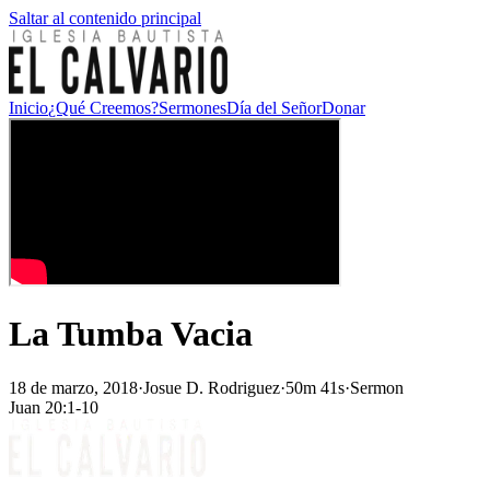
Saltar al contenido principal
Inicio
¿Qué Creemos?
Sermones
Día del Señor
Donar
La Tumba Vacia
18 de marzo, 2018
·
Josue D. Rodriguez
·
50m 41s
·
Sermon
Juan 20:1-10