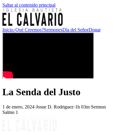
Saltar al contenido principal
Inicio
¿Qué Creemos?
Sermones
Día del Señor
Donar
La Senda del Justo
1 de enero, 2024
·
Josue D. Rodriguez
·
1h 03m
·
Sermon
Salmo 1