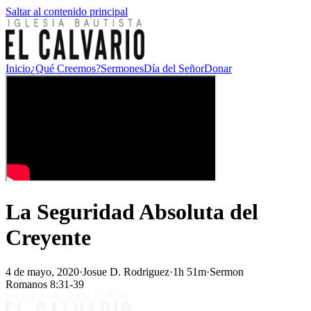
Saltar al contenido principal
Inicio
¿Qué Creemos?
Sermones
Día del Señor
Donar
La Seguridad Absoluta del
Creyente
4 de mayo, 2020
·
Josue D. Rodriguez
·
1h 51m
·
Sermon
Romanos 8:31-39