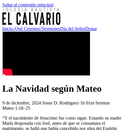
Saltar al contenido principal
Inicio
¿Qué Creemos?
Sermones
Día del Señor
Donar
La Navidad según Mateo
9 de diciembre, 2024
·
Josue D. Rodriguez
·
1h 01m
·
Sermon
Mateo 1:18–25
“Y el nacimiento de Jesucristo fue como sigue. Estando su madre
María desposada con José, antes de que se consumara el
matrimonio, se halló que había concebido por obra del Espíritu