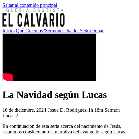
Saltar al contenido principal
Inicio
¿Qué Creemos?
Sermones
Día del Señor
Donar
La Navidad según Lucas
16 de diciembre, 2024
·
Josue D. Rodriguez
·
1h 18m
·
Sermon
Lucas 2
En continuación de esta seria acerca del nacimiento de Jesús,
estaremos considerando la narrativa del evangelio según Lucas.