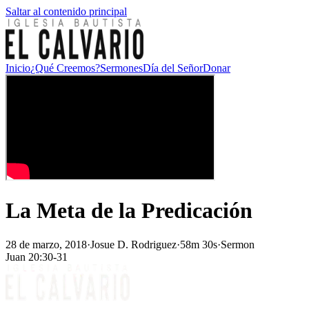
Saltar al contenido principal
Inicio
¿Qué Creemos?
Sermones
Día del Señor
Donar
La Meta de la Predicación
28 de marzo, 2018
·
Josue D. Rodriguez
·
58m 30s
·
Sermon
Juan 20:30-31