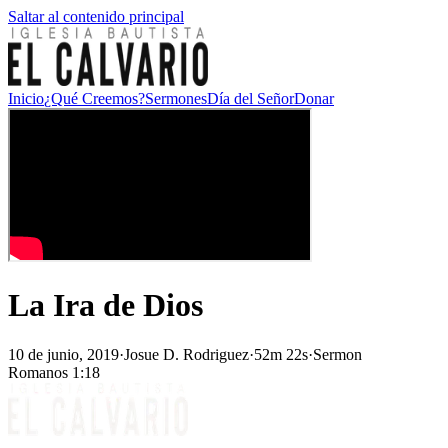
Saltar al contenido principal
Inicio
¿Qué Creemos?
Sermones
Día del Señor
Donar
La Ira de Dios
10 de junio, 2019
·
Josue D. Rodriguez
·
52m 22s
·
Sermon
Romanos 1:18