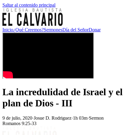
Saltar al contenido principal
Inicio
¿Qué Creemos?
Sermones
Día del Señor
Donar
La incredulidad de Israel y el
plan de Dios - III
9 de julio, 2020
·
Josue D. Rodriguez
·
1h 03m
·
Sermon
Romanos 9:25-33