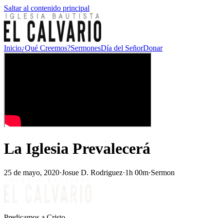
Saltar al contenido principal
Inicio
¿Qué Creemos?
Sermones
Día del Señor
Donar
La Iglesia Prevalecerá
25 de mayo, 2020
·
Josue D. Rodriguez
·
1h 00m
·
Sermon
Predicamos a Cristo