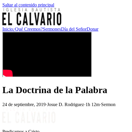
Saltar al contenido principal
Inicio
¿Qué Creemos?
Sermones
Día del Señor
Donar
La Doctrina de la Palabra
24 de septiembre, 2019
·
Josue D. Rodriguez
·
1h 12m
·
Sermon
Predicamos a Cristo