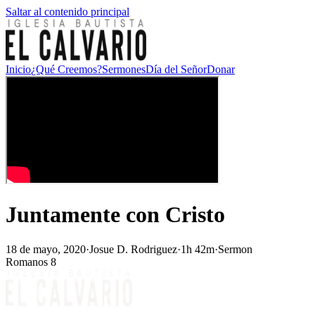
Saltar al contenido principal
Inicio
¿Qué Creemos?
Sermones
Día del Señor
Donar
Juntamente con Cristo
18 de mayo, 2020
·
Josue D. Rodriguez
·
1h 42m
·
Sermon
Romanos 8