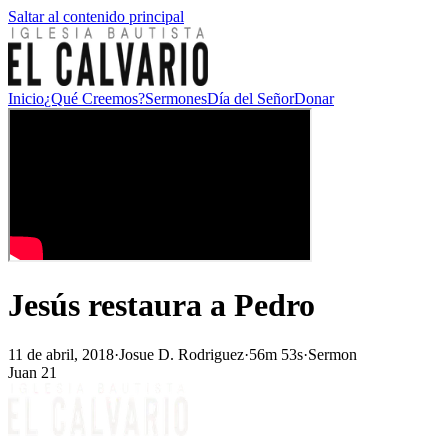
Saltar al contenido principal
Inicio
¿Qué Creemos?
Sermones
Día del Señor
Donar
Jesús restaura a Pedro
11 de abril, 2018
·
Josue D. Rodriguez
·
56m 53s
·
Sermon
Juan 21