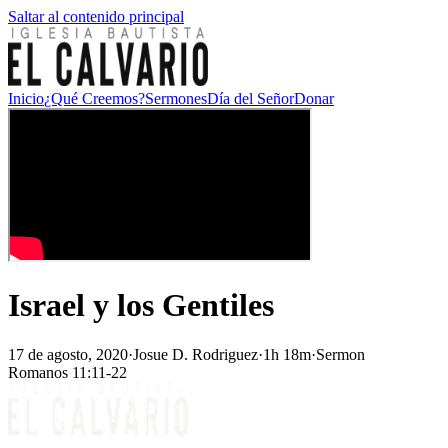
Saltar al contenido principal
Inicio
¿Qué Creemos?
Sermones
Día del Señor
Donar
Israel y los Gentiles
17 de agosto, 2020
·
Josue D. Rodriguez
·
1h 18m
·
Sermon
Romanos 11:11-22