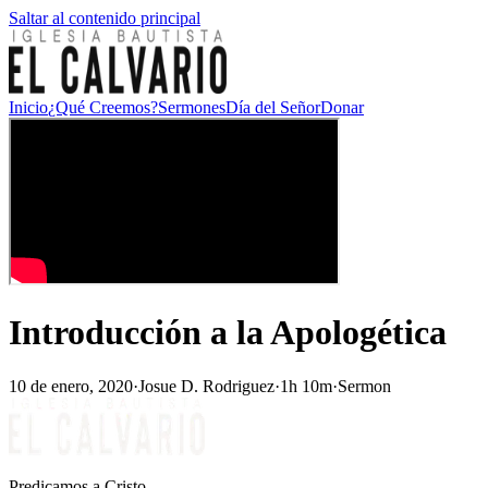
Saltar al contenido principal
Inicio
¿Qué Creemos?
Sermones
Día del Señor
Donar
Introducción a la Apologética
10 de enero, 2020
·
Josue D. Rodriguez
·
1h 10m
·
Sermon
Predicamos a Cristo