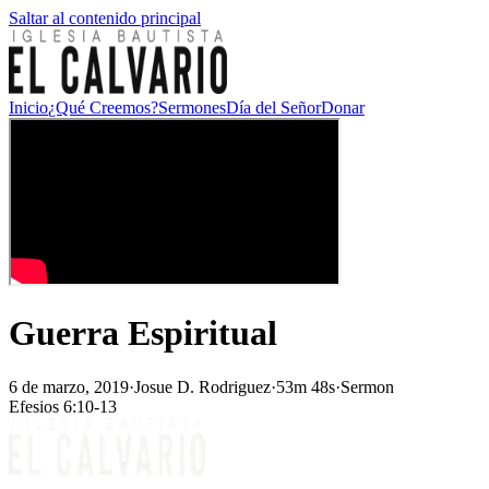
Saltar al contenido principal
Inicio
¿Qué Creemos?
Sermones
Día del Señor
Donar
Guerra Espiritual
6 de marzo, 2019
·
Josue D. Rodriguez
·
53m 48s
·
Sermon
Efesios 6:10-13