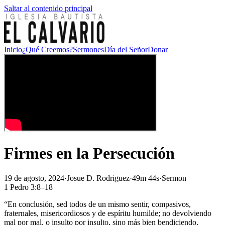
Saltar al contenido principal
Inicio
¿Qué Creemos?
Sermones
Día del Señor
Donar
Firmes en la Persecución
19 de agosto, 2024
·
Josue D. Rodriguez
·
49m 44s
·
Sermon
1 Pedro 3:8–18
“En conclusión, sed todos de un mismo sentir, compasivos,
fraternales, misericordiosos y de espíritu humilde; no devolviendo
mal por mal, o insulto por insulto, sino más bien bendiciendo,