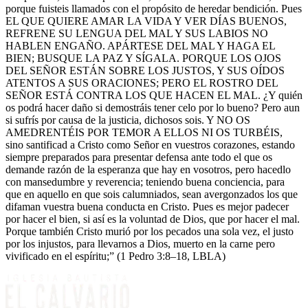
porque fuisteis llamados con el propósito de heredar bendición. Pues
EL QUE QUIERE AMAR LA VIDA Y VER DÍAS BUENOS,
REFRENE SU LENGUA DEL MAL Y SUS LABIOS NO
HABLEN ENGAÑO. APÁRTESE DEL MAL Y HAGA EL
BIEN; BUSQUE LA PAZ Y SÍGALA. PORQUE LOS OJOS
DEL SEÑOR ESTÁN SOBRE LOS JUSTOS, Y SUS OÍDOS
ATENTOS A SUS ORACIONES; PERO EL ROSTRO DEL
SEÑOR ESTÁ CONTRA LOS QUE HACEN EL MAL. ¿Y quién
os podrá hacer daño si demostráis tener celo por lo bueno? Pero aun
si sufrís por causa de la justicia, dichosos sois. Y NO OS
AMEDRENTÉIS POR TEMOR A ELLOS NI OS TURBÉIS,
sino santificad a Cristo como Señor en vuestros corazones, estando
siempre preparados para presentar defensa ante todo el que os
demande razón de la esperanza que hay en vosotros, pero hacedlo
con mansedumbre y reverencia; teniendo buena conciencia, para
que en aquello en que sois calumniados, sean avergonzados los que
difaman vuestra buena conducta en Cristo. Pues es mejor padecer
por hacer el bien, si así es la voluntad de Dios, que por hacer el mal.
Porque también Cristo murió por los pecados una sola vez, el justo
por los injustos, para llevarnos a Dios, muerto en la carne pero
vivificado en el espíritu;” (1 Pedro 3:8–18, LBLA)