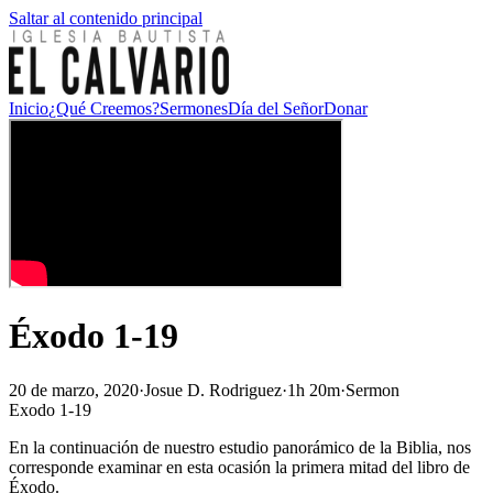
Saltar al contenido principal
Inicio
¿Qué Creemos?
Sermones
Día del Señor
Donar
Éxodo 1-19
20 de marzo, 2020
·
Josue D. Rodriguez
·
1h 20m
·
Sermon
Exodo 1-19
En la continuación de nuestro estudio panorámico de la Biblia, nos
corresponde examinar en esta ocasión la primera mitad del libro de
Éxodo.