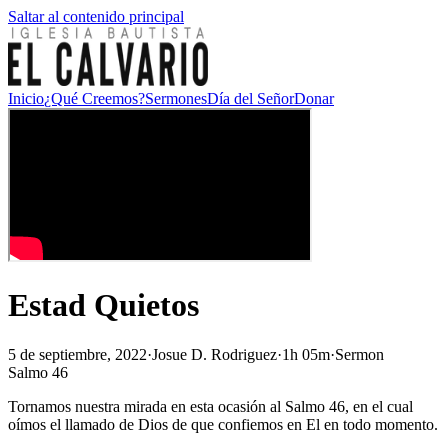
Saltar al contenido principal
Inicio
¿Qué Creemos?
Sermones
Día del Señor
Donar
Estad Quietos
5 de septiembre, 2022
·
Josue D. Rodriguez
·
1h 05m
·
Sermon
Salmo 46
Tornamos nuestra mirada en esta ocasión al Salmo 46, en el cual
oímos el llamado de Dios de que confiemos en El en todo momento.